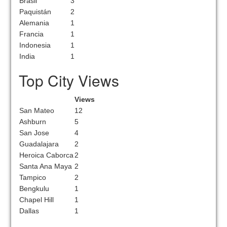
Brasil
3
Paquistán
2
Alemania
1
Francia
1
Indonesia
1
India
1
Top City Views
Views
San Mateo
12
Ashburn
5
San Jose
4
Guadalajara
2
Heroica Caborca
2
Santa Ana Maya
2
Tampico
2
Bengkulu
1
Chapel Hill
1
Dallas
1