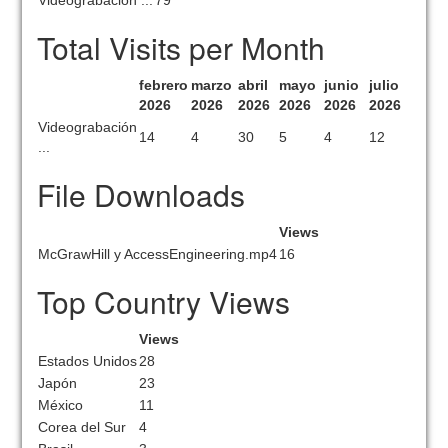
Videograbación ...
79
Total Visits per Month
febrero
marzo
abril
mayo
junio
julio
2026
2026
2026
2026
2026
2026
Videograbación
14
4
30
5
4
12
...
File Downloads
Views
McGrawHill y AccessEngineering.mp4
16
Top Country Views
Views
Estados Unidos
28
Japón
23
México
11
Corea del Sur
4