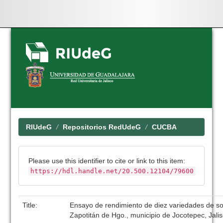
Skip
navigation
RIUdeG
Repositorios RedUdeG
CUCBA
Please use this identifier to cite or link to this item:
https://hdl.handle.net/20.500.12104/79600
Title:
Ensayo de rendimiento de diez variedades de s
Zapotitán de Hgo., municipio de Jocotepec, Jali