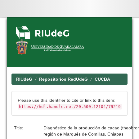
Skip
navigation
RIUdeG
Repositorios RedUdeG
CUCBA
Please use this identifier to cite or link to this item:
https://hdl.handle.net/20.500.12104/79219
Title:
Diagnóstico de la producción de cacao (theobrom
región de Marqués de Comillas, Chiapas