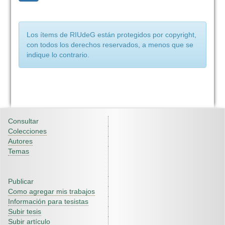
Los ítems de RIUdeG están protegidos por copyright,
con todos los derechos reservados, a menos que se
indique lo contrario.
Consultar
Colecciones
Autores
Temas
Publicar
Como agregar mis trabajos
Información para tesistas
Subir tesis
Subir artículo