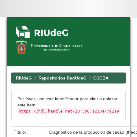
Skip
navigation
RIUdeG
Repositorios RedUdeG
CUCBA
Por favor, use este identificador para citar o enlazar
este ítem:
https://hdl.handle.net/20.500.12104/79219
Título:
Diagnóstico de la producción de cacao (theob