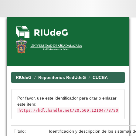
Skip
navigation
RIUdeG
Repositorios RedUdeG
CUCBA
Por favor, use este identificador para citar o enlazar
este ítem:
https://hdl.handle.net/20.500.12104/78730
Título:
Identificación y descripción de los sistemas 