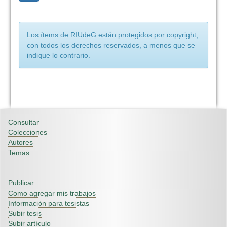
Los ítems de RIUdeG están protegidos por copyright,
con todos los derechos reservados, a menos que se
indique lo contrario.
Consultar
Colecciones
Autores
Temas
Publicar
Como agregar mis trabajos
Información para tesistas
Subir tesis
Subir artículo