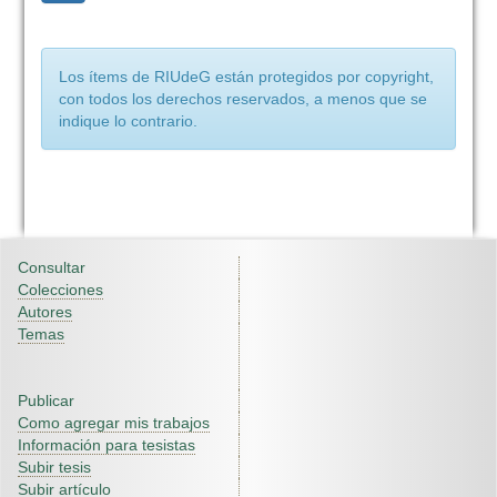
Los ítems de RIUdeG están protegidos por copyright,
con todos los derechos reservados, a menos que se
indique lo contrario.
Consultar
Colecciones
Autores
Temas
Publicar
Como agregar mis trabajos
Información para tesistas
Subir tesis
Subir artículo