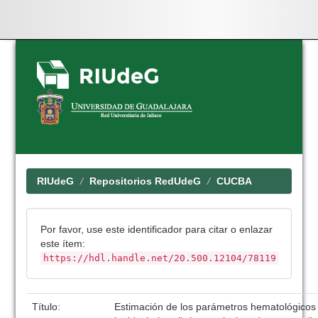
Skip
navigation
RIUdeG
Repositorios RedUdeG
CUCBA
Por favor, use este identificador para citar o enlazar
este ítem:
https://hdl.handle.net/20.500.12104/78119
Título:
Estimación de los parámetros hematológicos