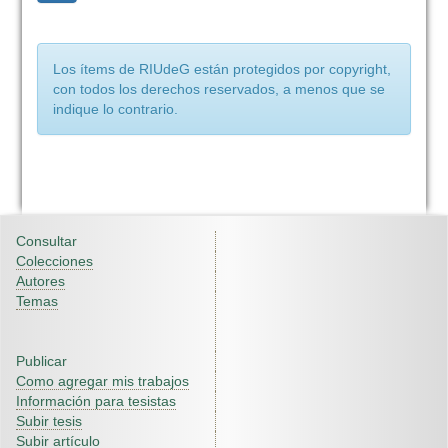
Los ítems de RIUdeG están protegidos por copyright,
con todos los derechos reservados, a menos que se
indique lo contrario.
Consultar
Colecciones
Autores
Temas
Publicar
Como agregar mis trabajos
Información para tesistas
Subir tesis
Subir artículo