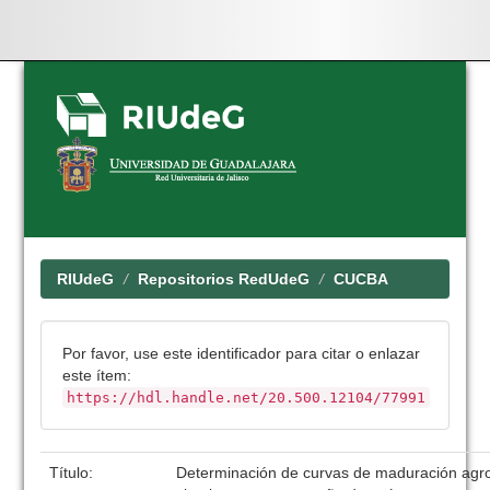
Skip
navigation
RIUdeG
Repositorios RedUdeG
CUCBA
Por favor, use este identificador para citar o enlazar
este ítem:
https://hdl.handle.net/20.500.12104/77991
Título:
Determinación de curvas de maduración agro-