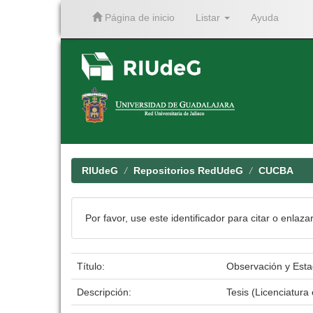
Página de inicio
Listar
Ayuda
Skip
navigation
RIUdeG
Repositorios RedUdeG
CUCBA
Por favor, use este identificador para citar o enlaza
Título:
Observación y Estad
Descripción:
Tesis (Licenciatur