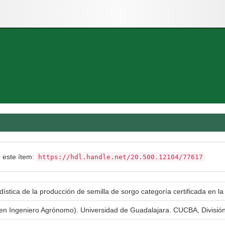
r este ítem:
https://hdl.handle.net/20.500.12104/77617
ística de la producción de semilla de sorgo categoría certificada en l
a en Ingeniero Agrónomo). Universidad de Guadalajara. CUCBA, Divisió