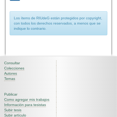
Los ítems de RIUdeG están protegidos por copyright,
con todos los derechos reservados, a menos que se
indique lo contrario.
Consultar
Colecciones
Autores
Temas
Publicar
Como agregar mis trabajos
Información para tesistas
Subir tesis
Subir artículo