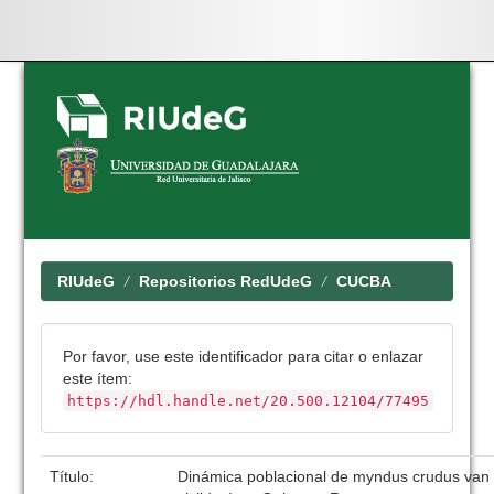
Skip
navigation
RIUdeG
Repositorios RedUdeG
CUCBA
Por favor, use este identificador para citar o enlazar
este ítem:
https://hdl.handle.net/20.500.12104/77495
Título:
Dinámica poblacional de myndus crudus van