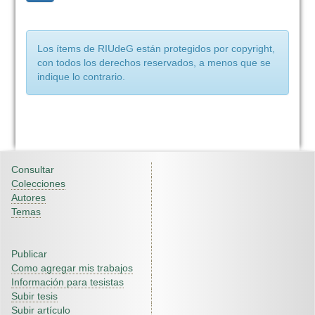
Los ítems de RIUdeG están protegidos por copyright,
con todos los derechos reservados, a menos que se
indique lo contrario.
Consultar
Colecciones
Autores
Temas
Publicar
Como agregar mis trabajos
Información para tesistas
Subir tesis
Subir artículo