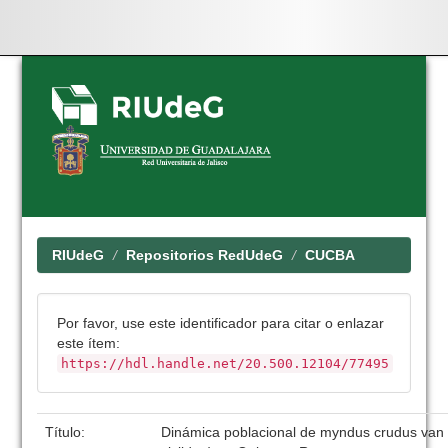
Skip
navigation
RIUdeG
Repositorios RedUdeG
CUCBA
Por favor, use este identificador para citar o enlazar
este ítem:
https://hdl.handle.net/20.500.12104/77495
Título:
Dinámica poblacional de myndus crudus van