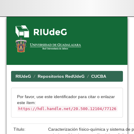
Skip
navigation
RIUdeG
Repositorios RedUdeG
CUCBA
Por favor, use este identificador para citar o enlazar
este ítem:
https://hdl.handle.net/20.500.12104/77126
Título:
Caracterización físico-química y sistema de 