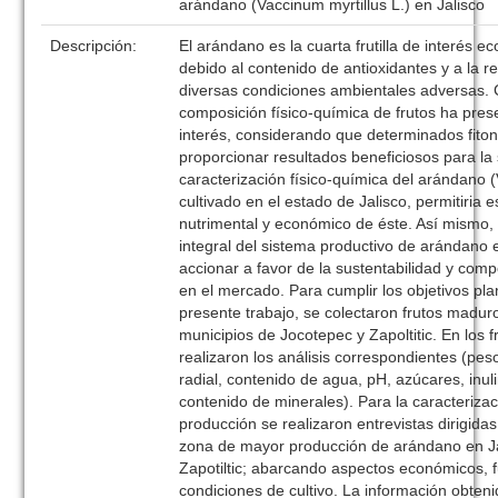
arándano (Vaccinum myrtillus L.) en Jalisco
Descripción:
El arándano es la cuarta frutilla de interés 
debido al contenido de antioxidantes y a la re
diversas condiciones ambientales adversas. 
composición físico-química de frutos ha pres
interés, considerando que determinados fiton
proporcionar resultados beneficiosos para la
caracterización físico-química del arándano (
cultivado en el estado de Jalisco, permitiria e
nutrimental y económico de éste. Así mismo,
integral del sistema productivo de arándano e
accionar a favor de la sustentabilidad y comp
en el mercado. Para cumplir los objetivos pl
presente trabajo, se colectaron frutos madu
municipios de Jocotepec y Zapoltitic. En los 
realizaron los análisis correspondientes (peso
radial, contenido de agua, pH, azúcares, inul
contenido de minerales). Para la caracteriza
producción se realizaron entrevistas dirigida
zona de mayor producción de arándano en Ja
Zapotiltic; abarcando aspectos económicos, f
condiciones de cultivo. La información obten