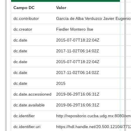
Campo DC
Valor
dc.contributor
García de Alba Verduzco Javier Eugenio
dc.creator
Fiedler Montero Ilse
dc.date
2015-07-07T18:22:04Z
dc.date
2017-11-02T06:14:02Z
dc.date
2015-07-07T18:22:04Z
dc.date
2017-11-02T06:14:02Z
dc.date
2015
dc.date.accessioned
2019-06-29T16:06:31Z
dc.date.available
2019-06-29T16:06:31Z
dc.identifier
http://repositorio.cucba.udg.mx:8080/x
dc.identifier.uri
https://hdl.handle.net/20.500.12104/77