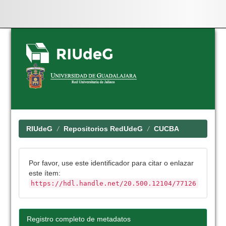
Skip
navigation
RIUdeG
Repositorios RedUdeG
CUCBA
Por favor, use este identificador para citar o enlazar
este ítem:
https://hdl.handle.net/20.500.12104/77126
Registro completo de metadatos