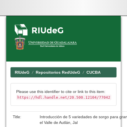
Skip
navigation
RIUdeG
Repositorios RedUdeG
CUCBA
Please use this identifier to cite or link to this item:
https://hdl.handle.net/20.500.12104/77042
Title:
Introducción de 5 variedades de sorgo para gra
el Valle de Autlán, Jal