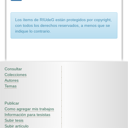
Los ítems de RIUdeG están protegidos por copyright,
con todos los derechos reservados, a menos que se
indique lo contrario.
Consultar
Colecciones
Autores
Temas
Publicar
Como agregar mis trabajos
Información para tesistas
Subir tesis
Subir artículo