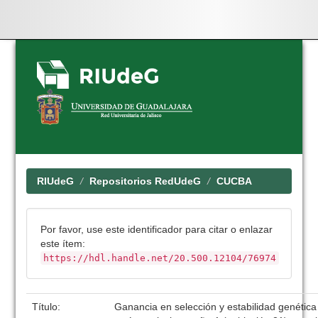
Skip
navigation
RIUdeG
Repositorios RedUdeG
CUCBA
Por favor, use este identificador para citar o enlazar
este ítem:
https://hdl.handle.net/20.500.12104/76974
Título:
Ganancia en selección y estabilidad genétic