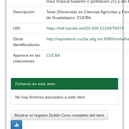
maíz tropical tuxpeño-1 (población 21) y eto 
Descripción:
Tesis (Doctorado en Ciencias Agrícolas y For
de Guadalajara. CUCBA.
URI:
https://hdl.handle.net/20.500.12104/76974
Otros
http://repositorio.cucba.udg.mx:8080/xmlui
identificadores:
Aparece en las
CUCBA
colecciones:
Ficheros en este ítem:
No hay ficheros asociados a este ítem.
Mostrar el registro Dublin Core completo del ítem