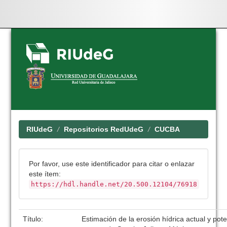
Skip
navigation
RIUdeG
Repositorios RedUdeG
CUCBA
Por favor, use este identificador para citar o enlazar
este ítem:
https://hdl.handle.net/20.500.12104/76918
Título:
Estimación de la erosión hídrica actual y pote