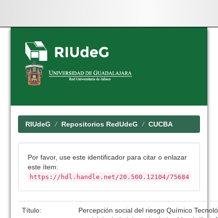
Skip
navigation
RIUdeG
Repositorios RedUdeG
CUCBA
Por favor, use este identificador para citar o enlazar
este ítem:
https://hdl.handle.net/20.500.12104/75684
Título:
Percepción social del riesgo Químico Tecnol