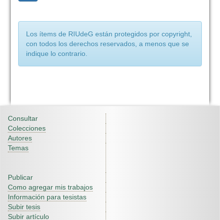
Los ítems de RIUdeG están protegidos por copyright,
con todos los derechos reservados, a menos que se
indique lo contrario.
Consultar
Colecciones
Autores
Temas
Publicar
Como agregar mis trabajos
Información para tesistas
Subir tesis
Subir artículo