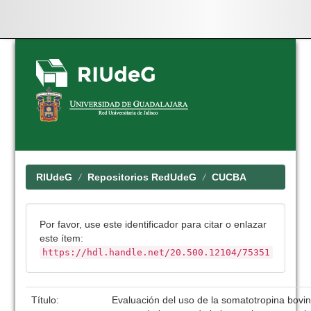
Skip
navigation
RIUdeG
Repositorios RedUdeG
CUCBA
Por favor, use este identificador para citar o enlazar
este ítem:
https://hdl.handle.net/20.500.12104/75351
Título:
Evaluación del uso de la somatotropina bovin