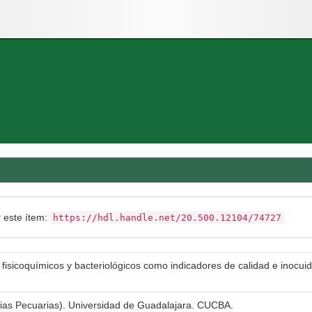
r este ítem:
https://hdl.handle.net/20.500.12104/74727
fisicoquímicos y bacteriológicos como indicadores de calidad e inocui
cias Pecuarias). Universidad de Guadalajara. CUCBA.