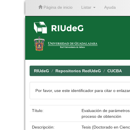
Página de inicio
Listar
Ayuda
Skip
navigation
RIUdeG
Repositorios RedUdeG
CUCBA
Por favor, use este identificador para citar o enlaza
Título:
Evaluación de parámetros 
proceso de obtención
Descripción:
Tesis (Doctorado en Cien