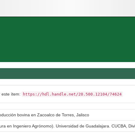
r este ítem:
https://hdl.handle.net/20.500.12104/74624
ducción bovina en Zacoalco de Torres, Jalisco
atura en Ingeniero Agrónomo). Universidad de Guadalajara. CUCBA, Div