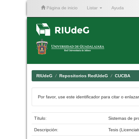
Página de inicio
Listar
Ayuda
Skip
navigation
RIUdeG
Repositorios RedUdeG
CUCBA
Por favor, use este identificador para citar o enlaza
Título:
Sistemas de pro
Descripción:
Tesis (Licenci