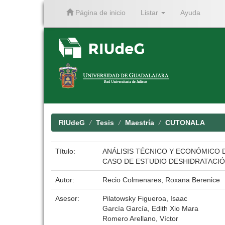
Página de inicio
Listar
Ayuda
Skip
navigation
RIUdeG
Tesis
Maestría
CUTONALA
Título:
ANÁLISIS TÉCNICO Y ECONÓMICO 
CASO DE ESTUDIO DESHIDRATACIÓ
Autor:
Recio Colmenares, Roxana Berenice
Asesor:
Pilatowsky Figueroa, Isaac
García García, Edith Xio Mara
Romero Arellano, Víctor