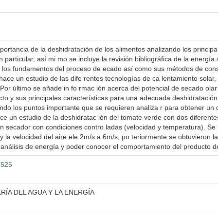
mportancia de la deshidratación de los alimentos analizando los princi
particular, así mi mo se incluye la revisión bibliográfica de la energí
n los fundamentos del proceso de ecado así como sus métodos de conse
ce un estudio de las dife rentes tecnologías de ca lentamiento solar, 
 Por último se añade in fo rmac ión acerca del potencial de secado ola
o y sus principales características para una adecuada deshidratación. 
ndo los puntos importante que se requieren analiza r para obtener un c
hace un estudio de la deshidratac ión del tomate verde con dos diferent
n secador con condiciones contro ladas (velocidad y temperatura). Se 
la velocidad del aire ele 2m/s a 6m/s, po teriormente se obtuvieron la
n análisis de energía y poder conocer el comportamiento del producto d
3525
RÍA DEL AGUA Y LA ENERGÍA