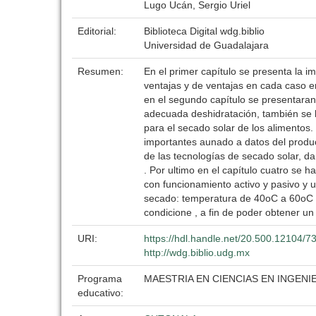
Lugo Ucán, Sergio Uriel
Editorial:
Biblioteca Digital wdg.biblio
Universidad de Guadalajara
Resumen:
En el primer capítulo se presenta la i
ventajas y de ventajas en cada caso en 
en el segundo capítulo se presentara
adecuada deshidratación, también se ha
para el secado solar de los alimentos.
importantes aunado a datos del product
de las tecnologías de secado solar, da
. Por ultimo en el capítulo cuatro se 
con funcionamiento activo y pasivo y u
secado: temperatura de 40oC a 60oC y 
condicione , a fin de poder obtener u
URI:
https://hdl.handle.net/20.500.12104/7
http://wdg.biblio.udg.mx
Programa
MAESTRIA EN CIENCIAS EN INGENIE
educativo: