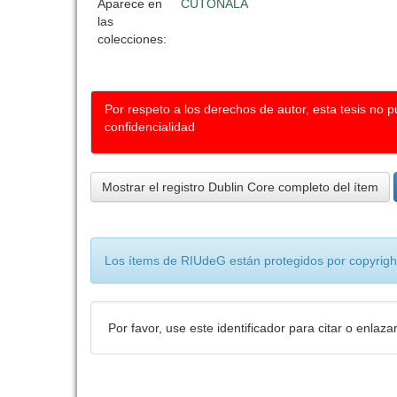
Aparece en
CUTONALA
las
colecciones:
Por respeto a los derechos de autor, esta tesis no 
confidencialidad
Mostrar el registro Dublin Core completo del ítem
Los ítems de RIUdeG están protegidos por copyright
Por favor, use este identificador para citar o enlaza