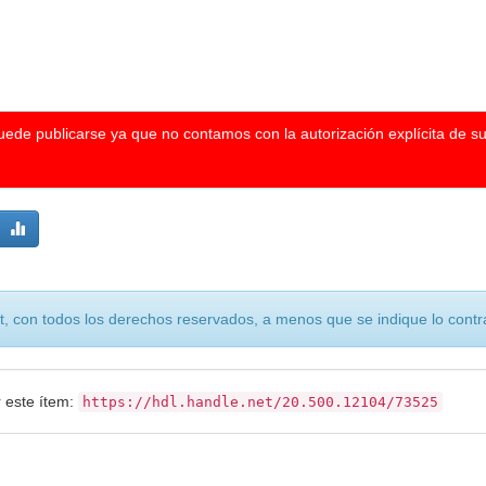
puede publicarse ya que no contamos con la autorización explícita de s
, con todos los derechos reservados, a menos que se indique lo contra
r este ítem:
https://hdl.handle.net/20.500.12104/73525