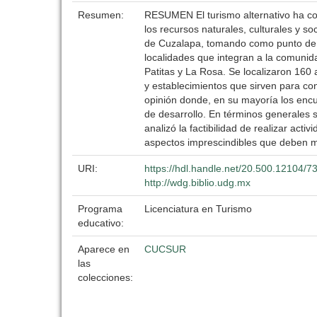
Resumen:
RESUMEN El turismo alternativo ha cobr
los recursos naturales, culturales y so
de Cuzalapa, tomando como punto de ref
localidades que integran a la comunid
Patitas y La Rosa. Se localizaron 160 a
y establecimientos que sirven para conf
opinión donde, en su mayoría los encu
de desarrollo. En términos generales 
analizó la factibilidad de realizar ac
aspectos imprescindibles que deben m
URI:
https://hdl.handle.net/20.500.12104/7
http://wdg.biblio.udg.mx
Programa
Licenciatura en Turismo
educativo:
Aparece en
CUCSUR
las
colecciones: