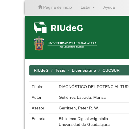
Página de inicio
Listar
Ayuda
Skip
navigation
RIUdeG
Tesis
Licenciatura
CUCSUR
Título:
DIAGNÓSTICO DEL POTENCIAL TURÍ
Autor:
Gutiérrez Estrada, Marisa
Asesor:
Gerritsen, Peter R. W.
Editorial:
Biblioteca Digital wdg.biblio
Universidad de Guadalajara