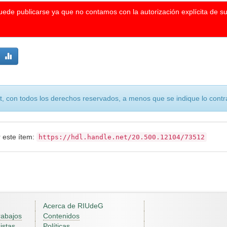
puede publicarse ya que no contamos con la autorización explícita de s
, con todos los derechos reservados, a menos que se indique lo contra
r este ítem:
https://hdl.handle.net/20.500.12104/73512
Acerca de RIUdeG
rabajos
Contenidos
istas
Políticas