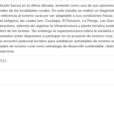
ado fuerza en la última década, teniendo como una de sus opciones al 
ciales de las localidades rurales. En este estudio se realizó un diagnóst
erencia al turismo rural por ser adaptable a sus condiciones físicas 
ad indígena, las cuales son: Cuzalapa, El Durazno, La Pareja, Las Gard
tractivos, además de registrar la infraestructura y planta turística exi
ort de los turistas. Sin embargo la superestructura indica la iniciativa 
estados están dispuestos a participar en un proyecto de turismo rural
se encontró potencial turístico para establecer actividades de turismo
tividades de turismo rural como estrategia de desarrollo sustentable, ob
ejorarse.
3512