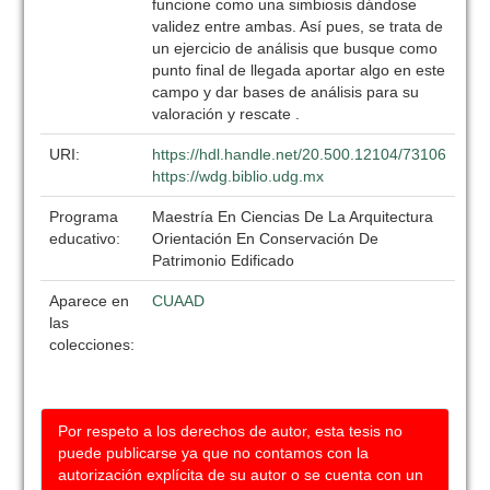
funcione como una simbiosis dándose
validez entre ambas. Así pues, se trata de
un ejercicio de análisis que busque como
punto final de llegada aportar algo en este
campo y dar bases de análisis para su
valoración y rescate .
URI:
https://hdl.handle.net/20.500.12104/73106
https://wdg.biblio.udg.mx
Programa
Maestría En Ciencias De La Arquitectura
educativo:
Orientación En Conservación De
Patrimonio Edificado
Aparece en
CUAAD
las
colecciones:
Por respeto a los derechos de autor, esta tesis no
puede publicarse ya que no contamos con la
autorización explícita de su autor o se cuenta con un