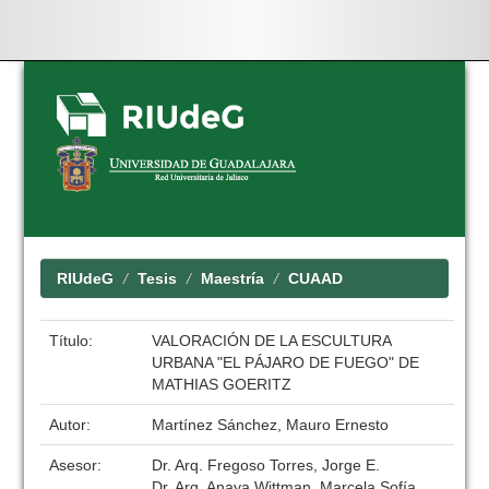
Skip
navigation
RIUdeG
Tesis
Maestría
CUAAD
Título:
VALORACIÓN DE LA ESCULTURA
URBANA "EL PÁJARO DE FUEGO" DE
MATHIAS GOERITZ
Autor:
Martínez Sánchez, Mauro Ernesto
Asesor:
Dr. Arq. Fregoso Torres, Jorge E.
Dr. Arq. Anaya Wittman, Marcela Sofía