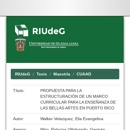
Skip
navigation
RIUdeG
Tesis
Maestría
CUAAD
Título:
PROPUESTA PARA LA
ESTRUCTURACIÓN DE UN MARCO
CURRICULAR PARA LA ENSEÑANZA DE
LAS BELLAS ARTES EN PUERTO RICO
Autor:
Walker Velazquez, Elia Evangelina
Asesor:
Mtro. Palacios Villalpando, Germán