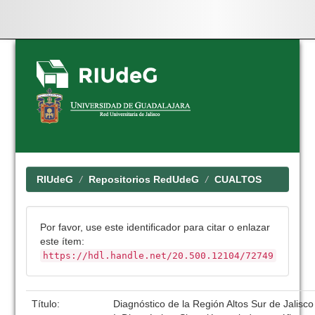
Skip
navigation
RIUdeG
Repositorios RedUdeG
CUALTOS
Por favor, use este identificador para citar o enlazar
este ítem:
https://hdl.handle.net/20.500.12104/72749
Título:
Diagnóstico de la Región Altos Sur de Jalisco