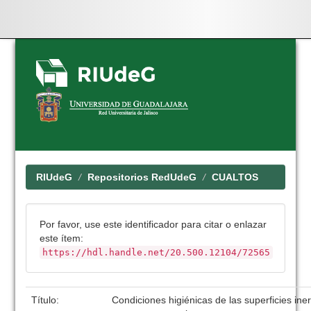
Skip
navigation
RIUdeG
Repositorios RedUdeG
CUALTOS
Por favor, use este identificador para citar o enlazar
este ítem:
https://hdl.handle.net/20.500.12104/72565
Título:
Condiciones higiénicas de las superficies ine