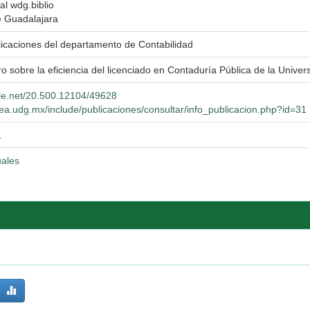
tal wdg.biblio
e Guadalajara
licaciones del departamento de Contabilidad
bro sobre la eficiencia del licenciado en Contaduría Pública de la Unive
dle.net/20.500.12104/49628
ea.udg.mx/include/publicaciones/consultar/info_publicacion.php?id=31
1
uales