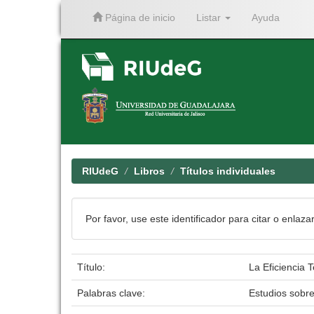
Página de inicio
Listar
Ayuda
Skip
navigation
RIUdeG
Libros
Títulos individuales
Por favor, use este identificador para citar o enlaza
Título:
La Eficiencia 
Palabras clave:
Estudios sobre