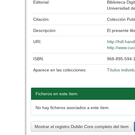
Editorial:
Biblioteca Digi
Universidad d
Citación:
Colección Pub
Descripción:
El presente li
URI:
http://hdl.han
http://www.cuc
ISBN:
968-895-594-
Aparece en las colecciones:
Títulos individ
Ficheros en este ítem:
No hay ficheros asociados a este ítem.
Mostrar el registro Dublin Core completo del ítem