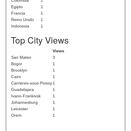
Colombia
1
Egipto
1
Francia
1
Reino Unido
1
Indonesia
1
Top City Views
Views
San Mateo
3
Bogor
1
Brooklyn
1
Cairo
1
Carrieres-sous-Poissy
1
Guadalajara
1
Ivano-Frankivsk
1
Johannesburg
1
Leicester
1
Orem
1