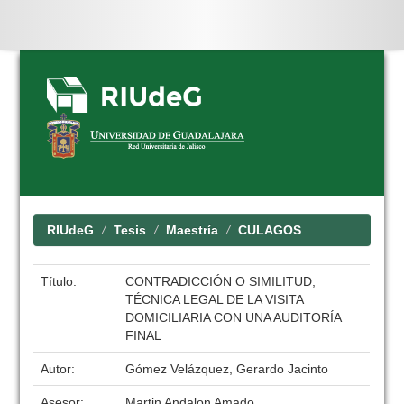
Skip
navigation
RIUdeG
Tesis
Maestría
CULAGOS
Título:
CONTRADICCIÓN O SIMILITUD,
TÉCNICA LEGAL DE LA VISITA
DOMICILIARIA CON UNA AUDITORÍA
FINAL
Autor:
Gómez Velázquez, Gerardo Jacinto
Asesor:
Martin Andalon Amado