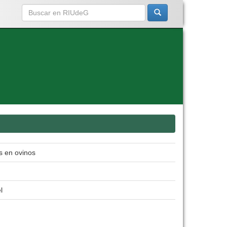
us en ovinos
l