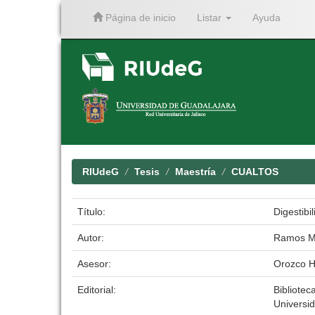
Página de inicio
Listar
Ayuda
Skip
navigation
RIUdeG
Tesis
Maestría
CUALTOS
Título:
Digestibi
Autor:
Ramos M
Asesor:
Orozco H
Editorial:
Biblioteca
Universi