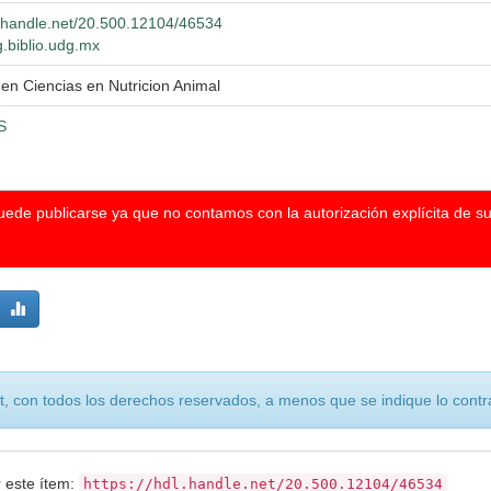
l.handle.net/20.500.12104/46534
g.biblio.udg.mx
en Ciencias en Nutricion Animal
S
puede publicarse ya que no contamos con la autorización explícita de s
, con todos los derechos reservados, a menos que se indique lo contra
r este ítem:
https://hdl.handle.net/20.500.12104/46534