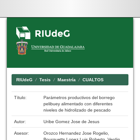
Skip
navigation
RIUdeG
Tesis
Maestría
CUALTOS
Título:
Parámetros productivos del borrego
pelibuey alimentado con diferentes
niveles de hidrolizado de pescado
Autor:
Uribe Gomez Jose de Jesus
Asesor:
Orozco Hernandez Jose Rogelio,
Bourguetts Lopez Luis Roberto, Verdin