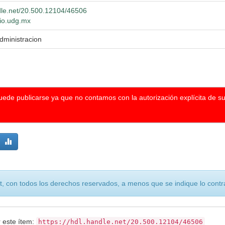
ndle.net/20.500.12104/46506
lio.udg.mx
dministracion
puede publicarse ya que no contamos con la autorización explícita de s
, con todos los derechos reservados, a menos que se indique lo contra
r este ítem:
https://hdl.handle.net/20.500.12104/46506