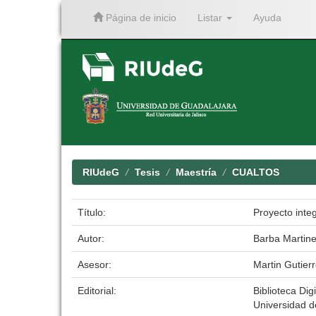
Página de inicio
Listar
Ayuda
Skip
navigation
RIUdeG
Tesis
Maestría
CUALTOS
Título:
Proyecto inte
Autor:
Barba Martine
Asesor:
Martin Gutier
Editorial:
Biblioteca Digi
Universidad d