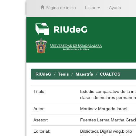
Página de inicio
Listar
Ayuda
Skip
navigation
RIUdeG
Tesis
Maestría
CUALTOS
Título:
Estudio comparativo de la in
clase i de molares permanent
Autor:
Martinez Morgado Israel
Asesor:
Fuentes Lerma Martha Gracie
Editorial:
Biblioteca Digital wdg.biblio