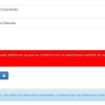
.12104/46491
s Ciencias
puede publicarse ya que no contamos con la autorización explícita de s
, con todos los derechos reservados, a menos que se indique lo contra