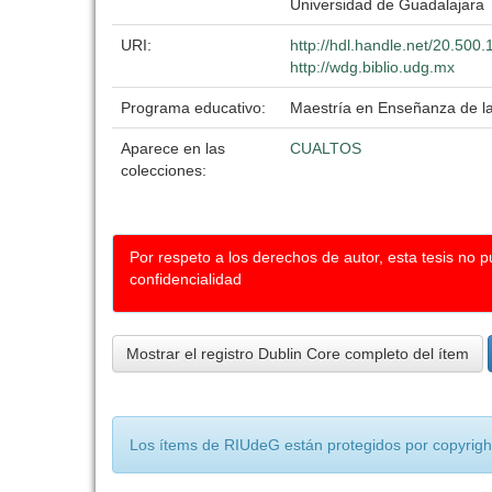
Universidad de Guadalajara
URI:
http://hdl.handle.net/20.500
http://wdg.biblio.udg.mx
Programa educativo:
Maestría en Enseñanza de la
Aparece en las
CUALTOS
colecciones:
Por respeto a los derechos de autor, esta tesis no 
confidencialidad
Mostrar el registro Dublin Core completo del ítem
Los ítems de RIUdeG están protegidos por copyright