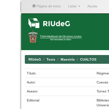
Página de inicio
Listar
Ayuda
Skip
navigation
RIUdeG
Tesis
Maestría
CUALTOS
Título:
Régimen 
Autor:
Cuevas 
Asesor:
Torres 
Editorial:
Bibliote
Univers