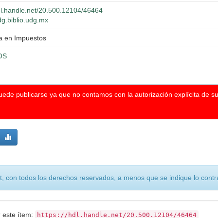
hdl.handle.net/20.500.12104/46464
dg.biblio.udg.mx
a en Impuestos
OS
puede publicarse ya que no contamos con la autorización explícita de s
, con todos los derechos reservados, a menos que se indique lo contra
r este ítem:
https://hdl.handle.net/20.500.12104/46464