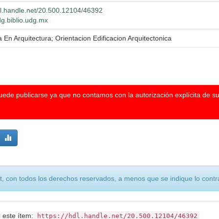
hdl.handle.net/20.500.12104/46392
dg.biblio.udg.mx
 En Arquitectura; Orientacion Edificacion Arquitectonica
puede publicarse ya que no contamos con la autorización explícita de s
, con todos los derechos reservados, a menos que se indique lo contra
r este ítem:
https://hdl.handle.net/20.500.12104/46392