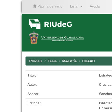
Página de inicio
Listar
Ayuda
Skip
navigation
RIUdeG
Tesis
Maestría
CUAAD
Título:
Estrateg
Autor:
Cruz La
Asesor:
Sanchez
Editorial:
Bibliote
Univers