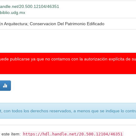
.handle.net/20.500.12104/46351
.biblio.udg.mx
n Arquitectura; Conservacion Del Patrimonio Edificado
puede publicarse ya que no contamos con la autorización explícita de s
, con todos los derechos reservados, a menos que se indique lo contra
r este ítem:
https://hdl.handle.net/20.500.12104/46351