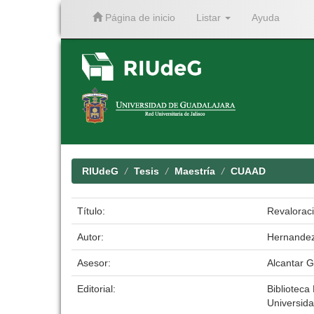
Página de inicio
Listar
Ayuda
Skip
navigation
RIUdeG
Tesis
Maestría
CUAAD
Título:
Revaloraci
Autor:
Hernandez
Asesor:
Alcantar G
Editorial:
Biblioteca 
Universid