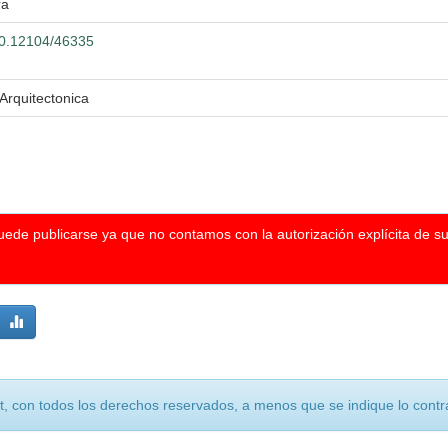
ra
500.12104/46335
Arquitectonica
puede publicarse ya que no contamos con la autorización explícita de s
, con todos los derechos reservados, a menos que se indique lo contra