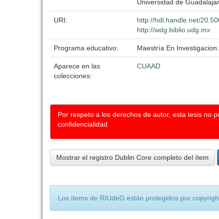
Universidad de Guadalaja
URI:
http://hdl.handle.net/20.
http://wdg.biblio.udg.mx
Programa educativo:
Maestría En Investigacion 
Aparece en las
CUAAD
colecciones:
Por respeto a los derechos de autor, esta tesis no 
confidencialidad
Mostrar el registro Dublin Core completo del ítem
Los ítems de RIUdeG están protegidos por copyright