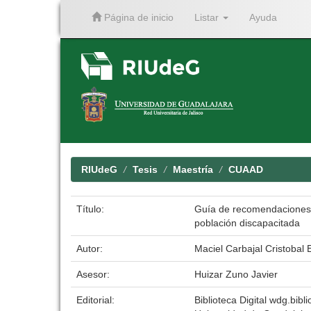
Página de inicio
Listar
Ayuda
Skip
navigation
RIUdeG
Tesis
Maestría
CUAAD
Título:
Guía de recomendaciones a
población discapacitada
Autor:
Maciel Carbajal Cristobal
Asesor:
Huizar Zuno Javier
Editorial:
Biblioteca Digital wdg.bibli