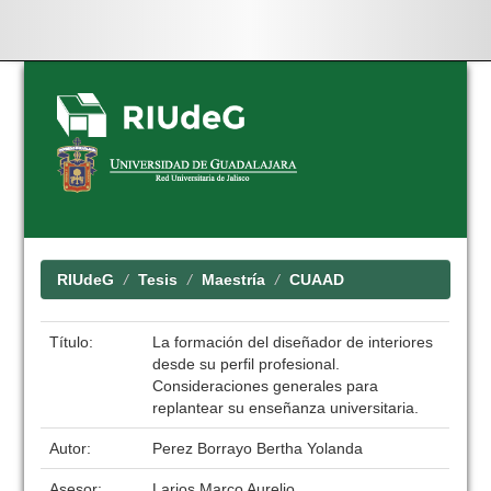
Skip
navigation
RIUdeG
Tesis
Maestría
CUAAD
Título:
La formación del diseñador de interiores
desde su perfil profesional.
Consideraciones generales para
replantear su enseñanza universitaria.
Autor:
Perez Borrayo Bertha Yolanda
Asesor:
Larios Marco Aurelio