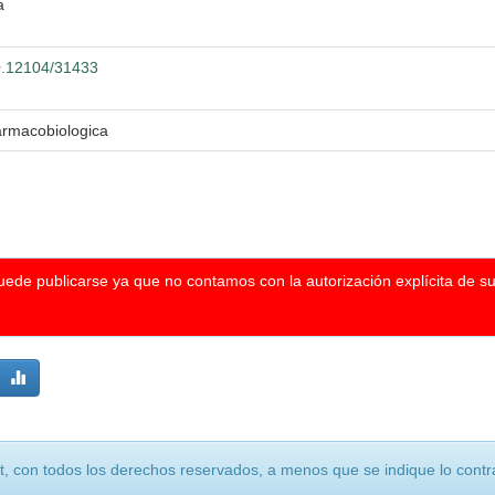
a
00.12104/31433
armacobiologica
puede publicarse ya que no contamos con la autorización explícita de s
, con todos los derechos reservados, a menos que se indique lo contra