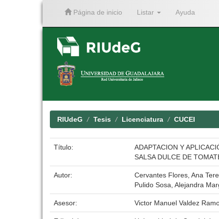
Página de inicio
Listar
Ayuda
Skip
navigation
RIUdeG
Tesis
Licenciatura
CUCEI
Título:
ADAPTACION Y APLICACI
SALSA DULCE DE TOMAT
Autor:
Cervantes Flores, Ana Ter
Pulido Sosa, Alejandra Mar
Asesor:
Victor Manuel Valdez Ram