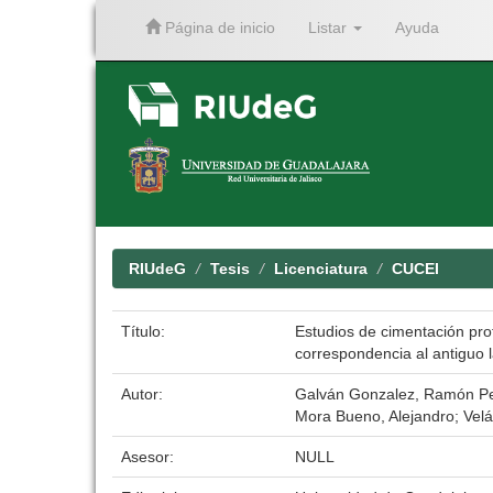
Página de inicio
Listar
Ayuda
Skip
navigation
RIUdeG
Tesis
Licenciatura
CUCEI
Título:
Estudios de cimentación pro
correspondencia al antiguo 
Autor:
Galván Gonzalez, Ramón P
Mora Bueno, Alejandro; Velá
Asesor:
NULL