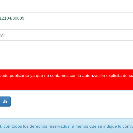
0.12104/30809
vil
puede publicarse ya que no contamos con la autorización explícita de s
, con todos los derechos reservados, a menos que se indique lo contra