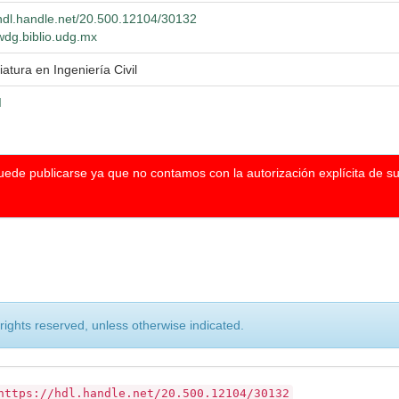
/hdl.handle.net/20.500.12104/30132
/wdg.biblio.udg.mx
iatura en Ingeniería Civil
I
puede publicarse ya que no contamos con la autorización explícita de s
 rights reserved, unless otherwise indicated.
https://hdl.handle.net/20.500.12104/30132