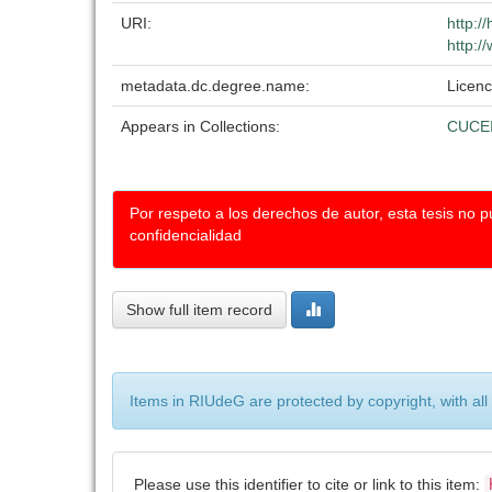
URI:
http:/
http:/
metadata.dc.degree.name:
Licenc
Appears in Collections:
CUCE
Por respeto a los derechos de autor, esta tesis no 
confidencialidad
Show full item record
Items in RIUdeG are protected by copyright, with all
Please use this identifier to cite or link to this item: