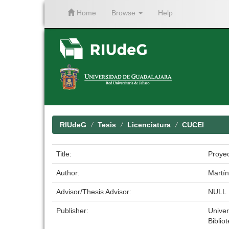
Home
Browse
Help
Skip
navigation
RIUdeG
Tesis
Licenciatura
CUCEI
Title:
Proyec
Author:
Martí
Advisor/Thesis Advisor:
NULL
Publisher:
Univer
Biblio