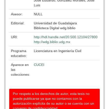
José Eduardo; González Morales, José
Luis
Asesor:
NULL
Editorial:
Universidad de Guadalajara
Biblioteca Digital wdg.biblio
URI:
http://hdl.handle.net/20.500.12104/27800
http://wdg.biblio.udg.mx
Programa
Licenciatura en Ingeniería Civil
educativo:
Aparece en
CUCEI
las
colecciones:
Por respeto a los derechos de autor, esta tesis no
puede publicarse ya que no contamos con la
autorización explícita de su autor o se cuenta con un
convenio de confidencialidad