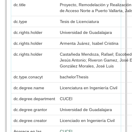
dc.title
Proyecto, Remodelación y Realización 
de Acceso Norte a Puerto Vallarta, Jal
dc.type
Tesis de Licenciatura
dc.rights.holder
Universidad de Guadalajara
dc.rights.holder
Armenta Juárez, Isabel Cristina
dc.rights.holder
Castañeda Mendoza, Rafael; Escobedo
Jesús Antonio; Riveron Gamez, José 
González Morales, José Luis
dc.type.conacyt
bachelorThesis
dc.degree.name
Licenciatura en Ingeniería Civil
dc.degree.department
CUCEI
dc.degree.grantor
Universidad de Guadalajara
dc.degree.creator
Licenciado en Ingeniería Civil
Aparece en las
CUCEI