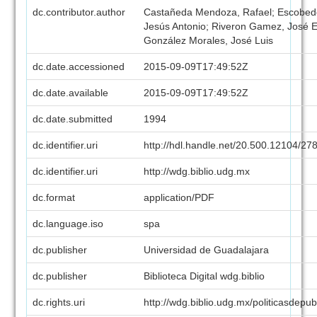
dc.contributor.author
Castañeda Mendoza, Rafael; Escobedo
Jesús Antonio; Riveron Gamez, José 
González Morales, José Luis
dc.date.accessioned
2015-09-09T17:49:52Z
dc.date.available
2015-09-09T17:49:52Z
dc.date.submitted
1994
dc.identifier.uri
http://hdl.handle.net/20.500.12104/27
dc.identifier.uri
http://wdg.biblio.udg.mx
dc.format
application/PDF
dc.language.iso
spa
dc.publisher
Universidad de Guadalajara
dc.publisher
Biblioteca Digital wdg.biblio
dc.rights.uri
http://wdg.biblio.udg.mx/politicasdepu