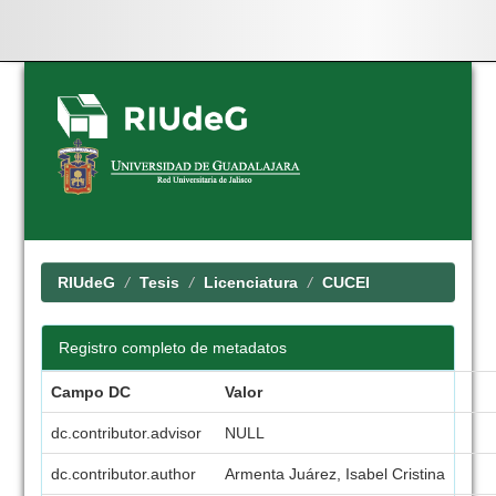
Skip
navigation
RIUdeG
Tesis
Licenciatura
CUCEI
Registro completo de metadatos
Campo DC
Valor
dc.contributor.advisor
NULL
dc.contributor.author
Armenta Juárez, Isabel Cristina