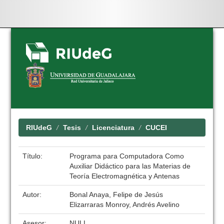
Skip
navigation
RIUdeG
Tesis
Licenciatura
CUCEI
Título:
Programa para Computadora Como
Auxiliar Didáctico para las Materias de
Teoría Electromagnética y Antenas
Autor:
Bonal Anaya, Felipe de Jesús
Elizarraras Monroy, Andrés Avelino
Asesor:
NULL