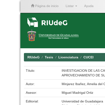
Página de inicio
Listar
Ayuda
Skip
navigation
RIUdeG
Tesis
Licenciatura
CUCEI
Título:
INVESTIGACION DE LAS C
APROVECHAMIENTO DE SU
Autor:
Minjarez Ibañez, Amelia del
Asesor:
Miguel Madrigal Ortiz
Editorial:
Universidad de Guadalajara