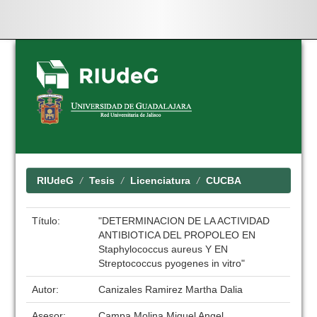
Skip
navigation
RIUdeG
Tesis
Licenciatura
CUCBA
Título:
"DETERMINACION DE LA ACTIVIDAD
ANTIBIOTICA DEL PROPOLEO EN
Staphylococcus aureus Y EN
Streptococcus pyogenes in vitro"
Autor:
Canizales Ramirez Martha Dalia
Asesor:
Campa Molina Miguel Angel