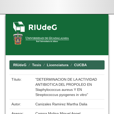
Skip
navigation
RIUdeG
Tesis
Licenciatura
CUCBA
Título:
"DETERMINACION DE LA ACTIVIDAD
ANTIBIOTICA DEL PROPOLEO EN
Staphylococcus aureus Y EN
Streptococcus pyogenes in vitro"
Autor:
Canizales Ramirez Martha Dalia
Asesor:
Campa Molina Miguel Angel