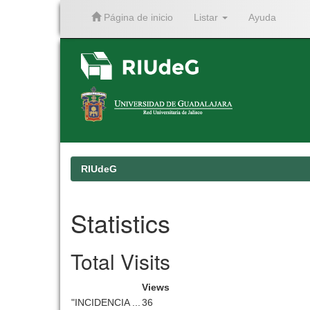
Página de inicio
Listar
Ayuda
Skip
navigation
RIUdeG
Statistics
Total Visits
Views
"INCIDENCIA ...
36