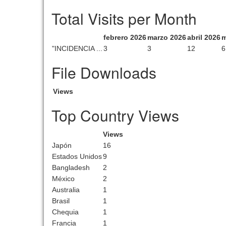
Total Visits per Month
febrero 2026
marzo 2026
abril 2026
m
"INCIDENCIA ...
3
3
12
6
File Downloads
Views
Top Country Views
Views
Japón
16
Estados Unidos
9
Bangladesh
2
México
2
Australia
1
Brasil
1
Chequia
1
Francia
1