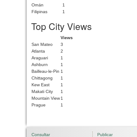
Omán
1
Filipinas
1
Top City Views
Views
San Mateo
3
Atlanta
2
Araguari
1
Ashburn
1
Bailleau-le-Pin
1
Chittagong
1
Kew East
1
Makati City
1
Mountain View
1
Prague
1
Consultar
Publicar