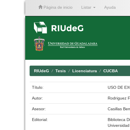
Página de inicio
Listar
Ayuda
Skip
navigation
RIUdeG
Tesis
Licenciatura
CUCBA
Título:
USO DE EX
Autor:
Rodriguez Fl
Asesor:
Casillas Ben
Editorial:
Biblioteca Di
Universidad