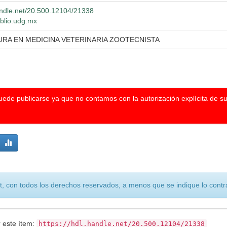
handle.net/20.500.12104/21338
iblio.udg.mx
URA EN MEDICINA VETERINARIA ZOOTECNISTA
puede publicarse ya que no contamos con la autorización explícita de s
, con todos los derechos reservados, a menos que se indique lo contra
r este ítem:
https://hdl.handle.net/20.500.12104/21338