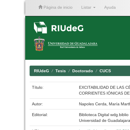
Página de inicio
Listar
Ayuda
Skip
navigation
RIUdeG
Tesis
Doctorado
CUCS
Título:
EXCITABILIDAD DE LAS C
CORRIENTES IÓNICAS DE
Autor:
Napoles Cerda, María Mart
Editorial:
Biblioteca Digital wdg.biblio
Universidad de Guadalajar