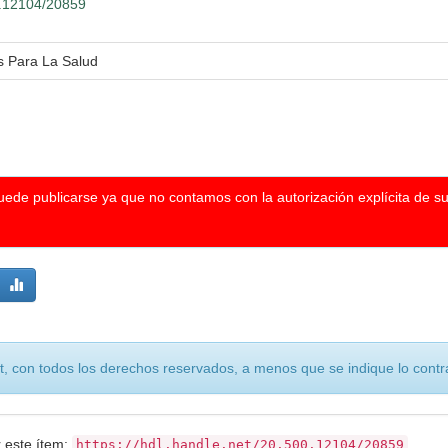
00.12104/20859
s Para La Salud
puede publicarse ya que no contamos con la autorización explícita de s
, con todos los derechos reservados, a menos que se indique lo contra
r este ítem:
https://hdl.handle.net/20.500.12104/20859