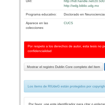
URI:
http://hdl.handle.net/20.5
http://wdg.biblio.udg.mx
Programa educativo:
Doctorado en Neurociencia
Aparece en las
CUCS
colecciones:
Por respeto a los derechos de autor, esta tesis no 
confidencialidad
Mostrar el registro Dublin Core completo del ítem
Los ítems de RIUdeG están protegidos por copyright
Por favor, use este identificador para citar o enlaza