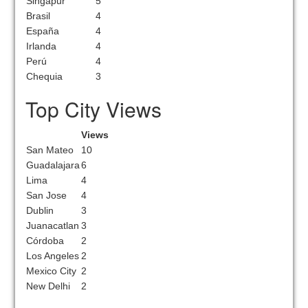
Singapur
5
Brasil
4
España
4
Irlanda
4
Perú
4
Chequia
3
Top City Views
Views
San Mateo
10
Guadalajara
6
Lima
4
San Jose
4
Dublin
3
Juanacatlan
3
Córdoba
2
Los Angeles
2
Mexico City
2
New Delhi
2